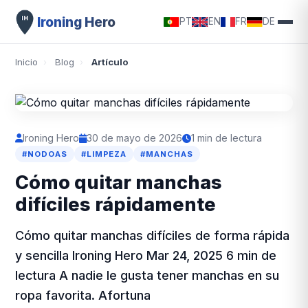
Ironing Hero
PT
EN
FR
DE
Inicio
›
Blog
›
Artículo
Ironing Hero
30 de mayo de 2026
1 min de lectura
#NODOAS
#LIMPEZA
#MANCHAS
Cómo quitar manchas
difíciles rápidamente
Cómo quitar manchas difíciles de forma rápida
y sencilla Ironing Hero Mar 24, 2025 6 min de
lectura A nadie le gusta tener manchas en su
ropa favorita. Afortuna